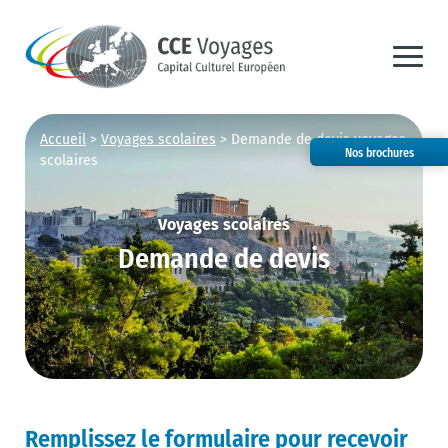
Accueil
>
Voyages scolaires
>
Demande de devis voyages
Nos brochures
scolaires
Voyages scolaires
Demande de devis
Remplissez le formulaire pour recevoir