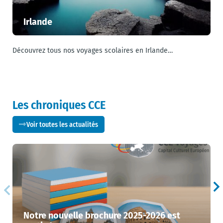
Irlande
Découvrez tous nos voyages scolaires en Irlande…
U
Les chroniques CCE
Voir toutes les actualités
Notre nouvelle brochure 2025-2026 est