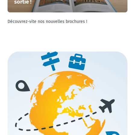
sortie !
Découvrez-vite nos nouvelles brochures !
A