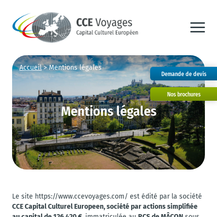
Accueil
>
Mentions légales
Demande de devis
Nos brochures
Mentions légales
Le site https://www.ccevoyages.com/ est édité par la société
CCE Capital Culturel Europeen, société par actions simplifiée
au capital de 126 420 €,
RCS de MÂCON
immatriculée au
sous