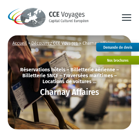
Accueil
>
Découvrez CCE Voyages
>
Charnay Affaires
Demande de devis
Nos brochures
Réservations hôtels – Billetterie aérienne –
Billetterie SNCF – Traversées maritimes –
Locations de voitures …
Charnay Affaires