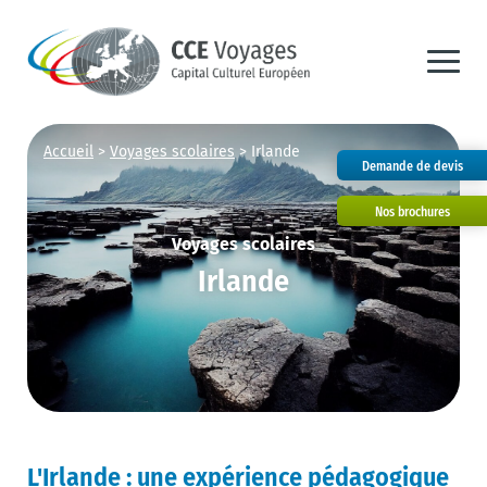
Accueil
>
Voyages scolaires
>
Irlande
Demande de devis
Nos brochures
Voyages scolaires
Irlande
L'Irlande : une expérience pédagogique