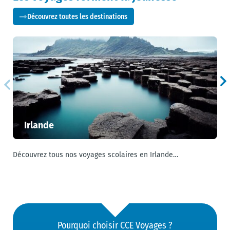
Découvrez toutes les destinations
Irlande
Découvrez tous nos voyages scolaires en Irlande…
U
Pourquoi choisir CCE Voyages ?