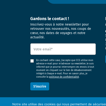
Gardons le contact !
Inscrivez-vous à notre newsletter pour
retrouver nos nouveautés, nos coups de
cœur, nos dates de voyages et notre
actualité.
En cochant cette case, j’accepte que CCE utilise mon
adresse e-mail pour m’adresser sa newsletter. Je suis
informé que je pourrai interrompre ces envois à tout
moment en cliquant sur le lien de désabonnement
intégré à chaque e-mail. Pour en savoir plus, je
consulte la
politique de confidentialité
.
Notre site utilise des cookies qui nous permettent de sécurise
Mentions légales
Politique de confidentialité
Cookies