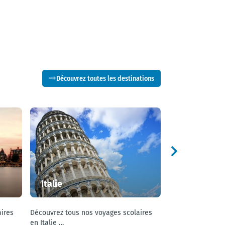
Découvrez toutes les destinations
Italie
Espagne
ires
Découvrez tous nos voyages scolaires
Découvrez tous n
en Italie …
en Espagne …