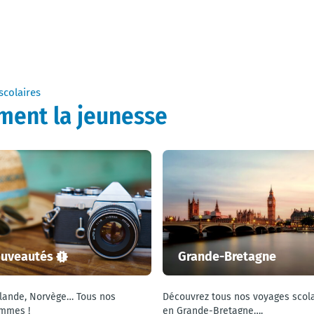
scolaires
ment la jeunesse
uveautés
Grande-Bretagne
slande, Norvège… Tous nos
Découvrez tous nos voyages scola
mmes !
en Grande-Bretagne….