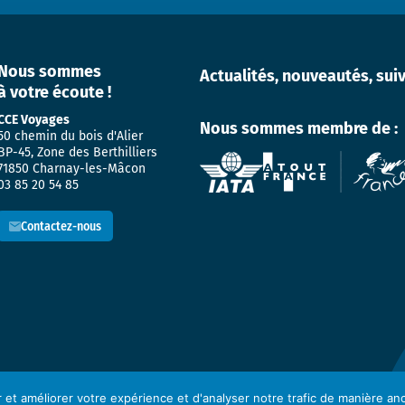
Nous sommes
Actualités, nouveautés, sui
à votre écoute !
CCE Voyages
Nous sommes membre de :
50 chemin du bois d'Alier
BP-45, Zone des Berthilliers
71850 Charnay-les-Mâcon
03 85 20 54 85
Contactez-nous
r et améliorer votre expérience et d'analyser notre trafic de manière 