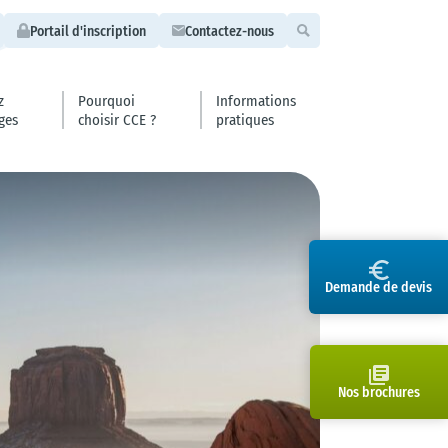
Portail d'inscription
Contactez-nous
z
Pourquoi
Informations
ges
choisir CCE ?
pratiques
gne
our by CCE🥂
tés
se
r
 centrale
 Affaires
mpagnateur
s
Demande de devis
x
Nos brochures