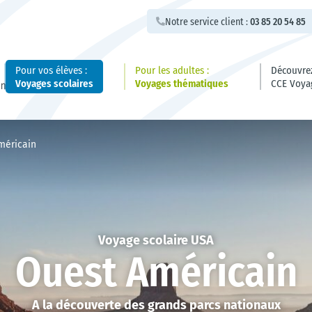
03 85 20 54 85
Notre service client :
Pour vos élèves :
Pour les adultes :
Découvre
Voyages scolaires
Voyages thématiques
CCE Voya
Nouveautés
Programmes sur-mesure
Qui sommes-nous ?
Voyage clés en main
Vos avantages CCE
Allema
Wine T
Actuali
Experti
À savoi
méricain
Grande-Bretagne
Nos brochures
Services
FAQ
Europe
Charnay
L’acco
Irlande
Balkan
 ?
Espagne
France
e
Portugal
Benelu
Italie
USA
Voyage scolaire USA
Ouest Américain
A la découverte des grands parcs nationaux