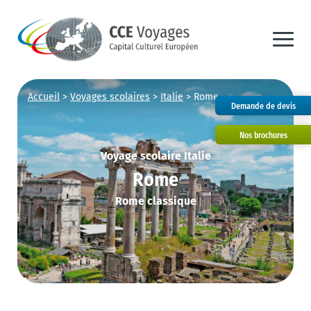
Accueil
>
Voyages scolaires
>
Italie
>
Rome
Demande de devis
Nos brochures
Voyage scolaire Italie
Rome
Rome classique