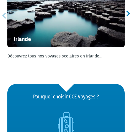
Irlande
Découvrez tous nos voyages scolaires en Irlande…
U
Pourquoi choisir CCE Voyages ?